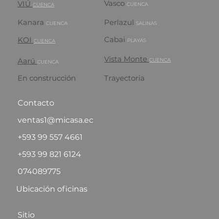
Vasco
VIÚ
CUENCA
CUENCA
Kanara
Perlazul
CUENCA
SALINAS
Cabai
KOI
PLAYAS
CUENCA
Vista Monte
Aarú
CUENCA
CUENCA
En construcción
Trayectoria
Contacto
ventas1@micasa.ec
+593 99 557 4661
+593 99 821 6124
074089775
Ubicación oficinas
Sitio