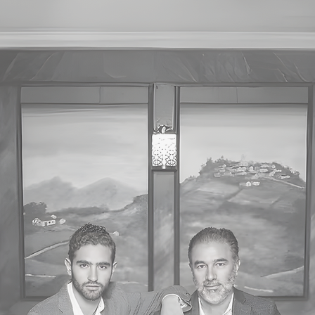
Visionario
por Pablo
Vintimilla &
Pablo José
Vintimilla.